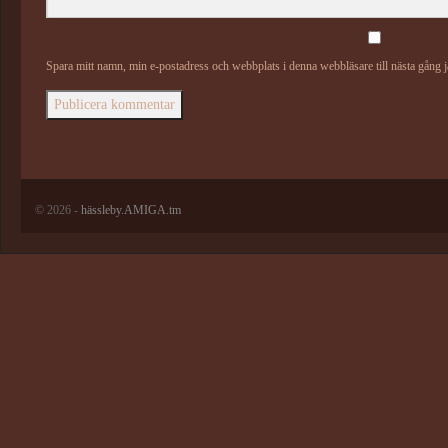
Spara mitt namn, min e-postadress och webbplats i denna webbläsare till nästa gång 
© 2026 -
hässleby.AMIGA.tm