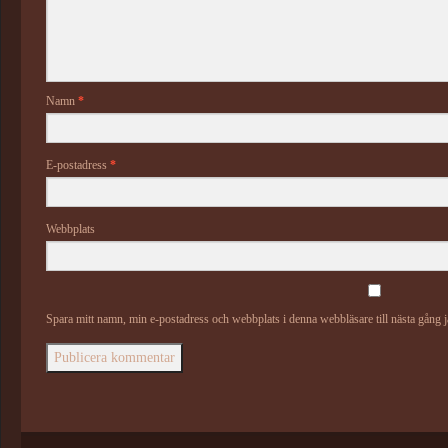
Namn
*
E-postadress
*
Webbplats
Spara mitt namn, min e-postadress och webbplats i denna webbläsare till nästa gång 