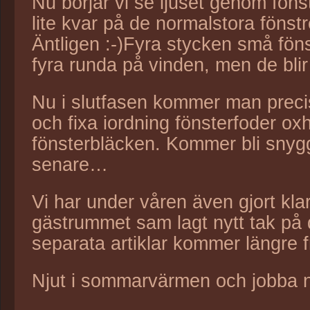
Nu börjar vi se ljuset genom fönst
lite kvar på de normalstora fönst
Äntligen :-)Fyra stycken små fön
fyra runda på vinden, men de bli
Nu i slutfasen kommer man precis
och fixa iordning fönsterfoder o
fönsterbläcken. Kommer bli snyggt
senare…
Vi har under våren även gjort kl
gästrummet sam lagt nytt tak på 
separata artiklar kommer längre 
Njut i sommarvärmen och jobba när