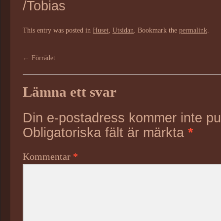
/Tobias
This entry was posted in
Huset
,
Utsidan
. Bookmark the
permalink
.
←
Förrådet
Lämna ett svar
Din e-postadress kommer inte pu
Obligatoriska fält är märkta
*
Kommentar
*