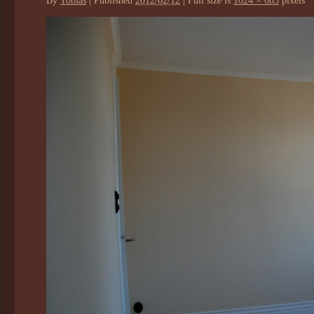
By
Tobias
|
Published
2012/02/12
|
Full size is
1024 × 685
pixels