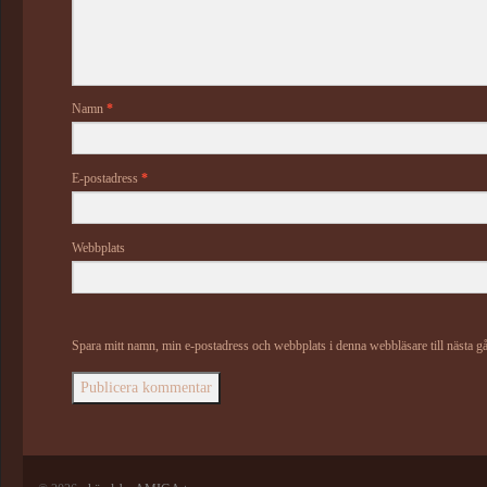
Namn
*
E-postadress
*
Webbplats
Spara mitt namn, min e-postadress och webbplats i denna webbläsare till nästa g