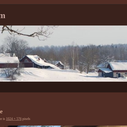
tm
e
ze is
1024 × 576
pixels