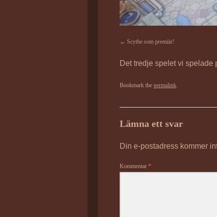
Scythe som premiär!
Det tredje spelet vi spelade
Bookmark the
permalink
.
Lämna ett svar
Din e-postadress kommer int
Kommentar
*