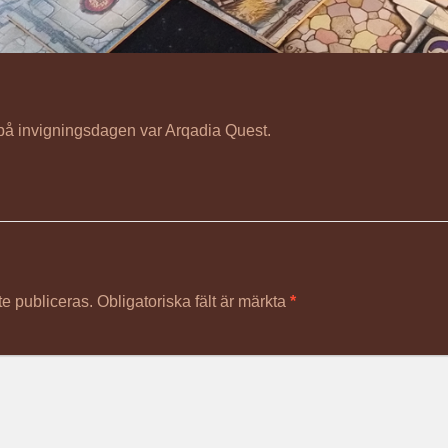
 på invigningsdagen var Arqadia Quest.
e publiceras.
Obligatoriska fält är märkta
*