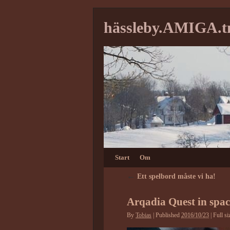
hässleby.AMIGA.
Start
Om
←
Ett spelbord måste vi ha!
Arqadia Quest in spac
By
Tobias
|
Published
2016/10/23
|
Full si