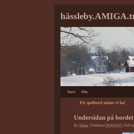
hässleby.AMIGA.
Start
Om
←
Ett spelbord måste vi ha!
Undersidan på bordet
By
Tobias
|
Published
2016/10/23
|
Full si