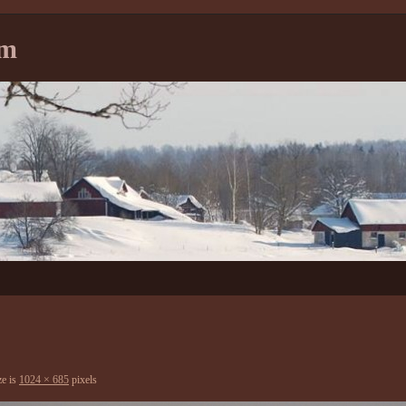
tm
ze is
1024 × 685
pixels