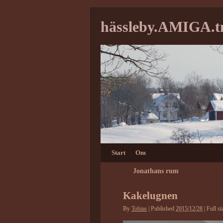
hässleby.AMIGA.
Start
Om
←
Jonathans rum
Kakelugnen
By
Tobias
|
Published
2015/12/28
|
Full si