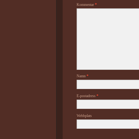
Kommentar
*
Namn
*
E-postadress
*
Webbplats