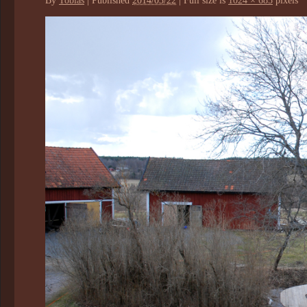
By
Tobias
|
Published
2014/03/22
|
Full size is
1024 × 685
pixels