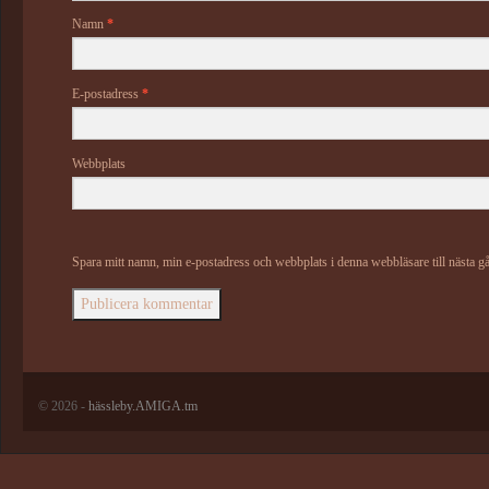
Namn
*
E-postadress
*
Webbplats
Spara mitt namn, min e-postadress och webbplats i denna webbläsare till nästa g
© 2026 -
hässleby.AMIGA.tm