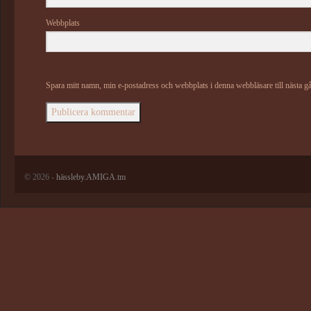
Webbplats
Spara mitt namn, min e-postadress och webbplats i denna webbläsare till nästa g
© 2026 -
hässleby.AMIGA.tm