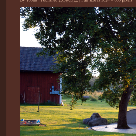
By
Tobias
|
Published
2014/03/22
|
Full size is
1024 × 685
pixels