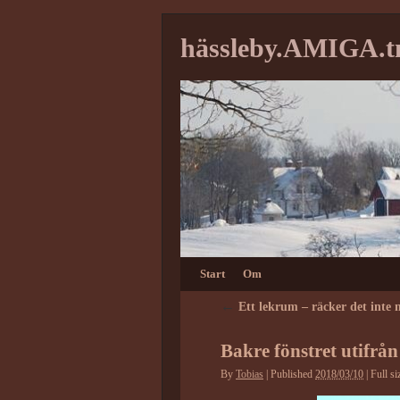
hässleby.AMIGA.
Start
Om
←
Ett lekrum – räcker det inte 
Bakre fönstret utifrån
By
Tobias
|
Published
2018/03/10
|
Full si