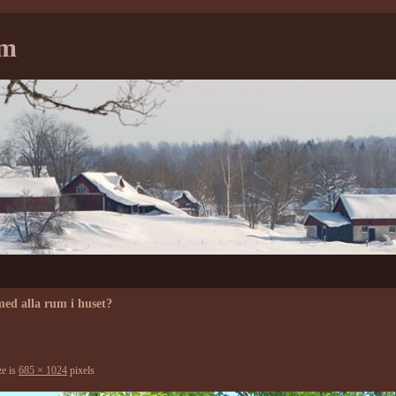
tm
med alla rum i huset?
ze is
685 × 1024
pixels