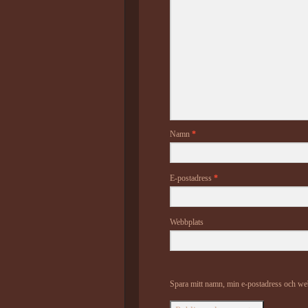
Namn
*
E-postadress
*
Webbplats
Spara mitt namn, min e-postadress och web