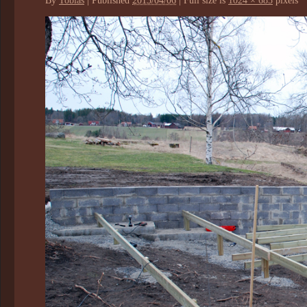
By
Tobias
|
Published
2013/04/06
|
Full size is
1024 × 685
pixels