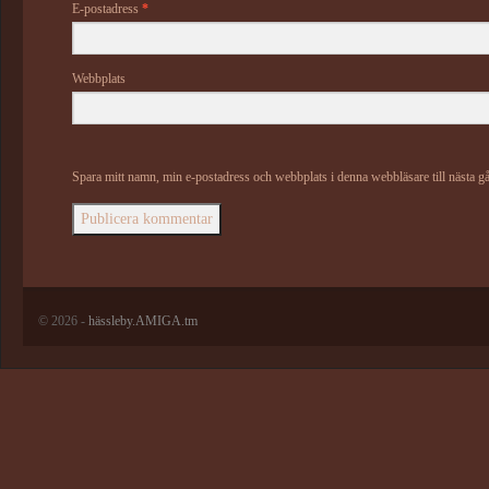
E-postadress
*
Webbplats
Spara mitt namn, min e-postadress och webbplats i denna webbläsare till nästa g
© 2026 -
hässleby.AMIGA.tm